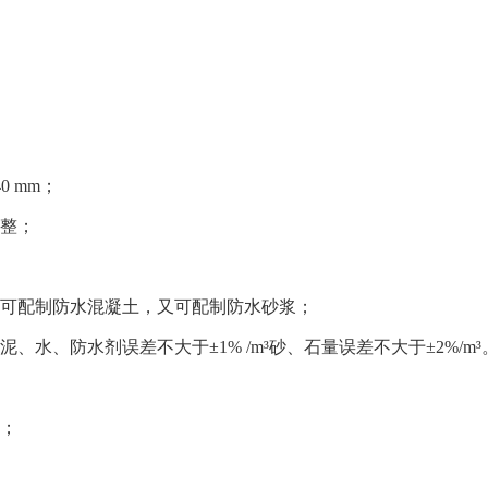
 mm；
调整；
即可配制防水混凝土，又可配制防水砂浆；
水泥、水、防水剂误差不大于
±1% /m³砂、石量误差不大于±2%/m³
行；